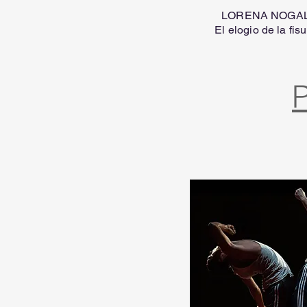
LORENA NOGA
El elogio de la fis
P