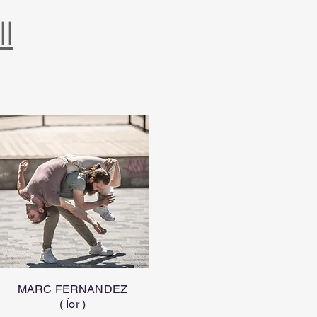
l
MARC FERNANDEZ
( Íor )